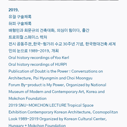
2019.
유걸 구술채록
허피 구술채록
배형민과 최문규의 건축대화, 의심이 힘이다, 출간
트로피컬 스페이스 렉처
전시 공동주관_한국-헝가리 수교 30주년 기념, 한국현대건축 세계
인의 눈으로 1989-2019, 개최
Oral history recordings of
Yoo Kerl
Oral history recordings of
HURPI
Publication of
Doubt is the Power
: Conversations on
Architecture, Pai Hyungmin and Choi Moongyu
Forum
By-product is My Power
, Organized by National
Museum of Modern and Contemporary Art, Korea and
Mokchon Foundation
2019 SNU-MOKCHON LECTURE
Tropical Space
Exhibition
Contemporary Korean Architecture, Cosmopolitan
Look 1989-2019
Organized by Korean Cultural Center,
Hungary + Mokchon Foundation