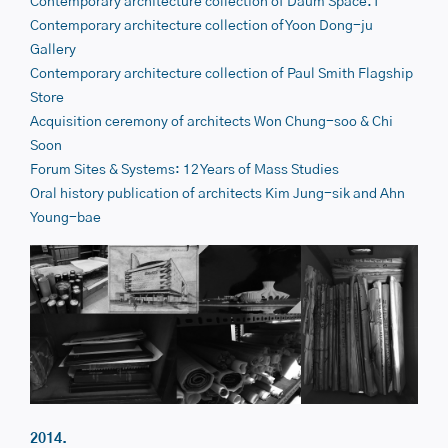
Contemporary architecture collection of
Daum Space.1
Contemporary architecture collection of
Yoon Dong-ju
Gallery
Contemporary architecture collection of
Paul Smith Flagship
Store
Acquisition ceremony of architects
Won Chung-soo & Chi
Soon
Forum
Sites & Systems: 12 Years of Mass Studies
Oral history publication of architects
Kim Jung-sik
and
Ahn
Young-bae
2014.