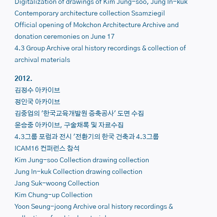
Digitalization of drawings of
Kim Jung-soo, Jung In-kuk
Contemporary architecture collection
Ssamziegil
Official opening of
Mokchon Architecture Archive
and
donation ceremonies on June 17
4.3 Group Archive
oral history recordings & collection of
archival materials
2012.
김정수 아카이브
정인국 아카이브
김중업의 '한국교육개발원 증축공사' 도면 수집
윤승중 아카이브, 구술채록 및 자료수집
4.3그룹 포럼과 전시 '전환기의 한국 건축과 4.3그룹
ICAM16 컨퍼런스 참석
Kim Jung-soo Collection
drawing collection
Jung In-kuk Collection
drawing collection
Jang Suk-woong Coll
ection
Kim Chung-up Collection
Yoon Seung-joong Archive
oral history recordings &