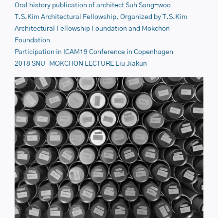
Oral history publication of architect
Suh Sang-woo
T.S.Kim Architectural Fellowship
, Organized by T.S.Kim
Architectural Fellowship Foundation and Mokchon
Foundation
Participation in
ICAM19
Conference in Copenhagen
2018 SNU-MOKCHON LECTURE
Liu Jiakun